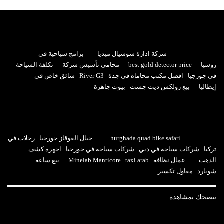
شركة ادارة سوشيال ميديا
برامج سياحية في
روسيا
best gold detector price
محامي تأسيس شركة
تكلفة السياحة
في جورجيا
افضل مكتب محاماه في جدة
River G3
سائق خاص في
إيطاليا
بيع رولكس ديت جست
بيوت جاهزة
hurghada quad bike safari
جبال القوقاز جورجيا
رحلات في
تركيا
شركات سياحة في دبي
شركات سياحة في جورجيا
اجهزة كشف
الذهب
عمال نظافة
taxi arab
Minelab Manticore
بيع ساعة
شوبارد
مقاول تكسير
ننصحك بمشاهدة