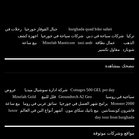
hurghada quad bike safari
جبال القوقاز جورجيا
رحلات في
تركيا
شركات سياحة في دبي
شركات سياحة في جورجيا
اجهزة كشف
الذهب
عمال نظافة
taxi arab
Minelab Manticore
بيع ساعة
شوبارد
مقاول تكسير
ننصحك بمشاهدة
Cottages 500 GEL per day
شركة ادارة سوشيال ميديا
عروض
سياحية في روسيا
Groundtech A2 Geo
فلل للبيع
Minelab Gold
Monster 2000
برامج شهر العسل في جورجيا
سائق عربي في روما
بيع ساعة
فاشرون كونستانتين
بيع باتيك سكاي مون
أشهر أنواع البن في العالم
luxor
day tour from hurghada
مواقع وشركات موثوقة