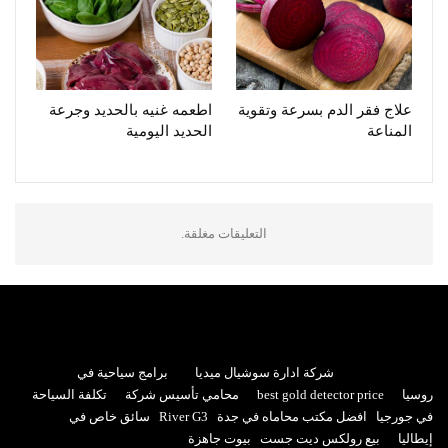
علاج فقر الدم بسرعة وتقوية
اطعمه غنيه بالحديد وجرعة
المناعة
الحديد اليومية
التعليقات مغلقة.
شركة ادارة سوشيال ميديا
برامج سياحية في
روسيا
best gold detector price
محامي تأسيس شركة
تكلفة السياحة
في جورجيا
افضل مكتب محاماه في جدة
River G3
سائق خاص في
إيطاليا
بيع رولكس ديت جست
بيوت جاهزة