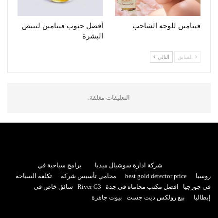
فيتامين للوجه الشاحب
أفضل حبوب فيتامين لتبيض
البشرة
السابق
التالي
التعليقات مغلقة.
شركة ادارة سوشيال ميديا
برامج سياحية في
روسيا
best gold detector price
محامي تأسيس شركة
تكلفة السياحة
في جورجيا
افضل مكتب محاماه في جدة
River G3
سائق خاص في
إيطاليا
بيع رولكس ديت جست
بيوت جاهزة