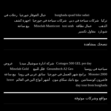
hurghada quad bike safari
جبال القوقاز جورجيا
رحلات في
تركيا
شركات سياحة في دبي
شركات سياحة في جورجيا
اجهزة كشف
الذهب
عمال نظافة
taxi arab
Minelab Manticore
بيع ساعة
شوبارد
مقاول تكسير
ننصحك بمشاهدة
Cottages 500 GEL per day
شركة ادارة سوشيال ميديا
عروض
سياحية في روسيا
Groundtech A2 Geo
فلل للبيع
Minelab Gold
Monster 2000
برامج شهر العسل في جورجيا
سائق عربي في روما
بيع ساعة
فاشرون كونستانتين
بيع باتيك سكاي مون
أشهر أنواع البن في العالم
luxor
day tour from hurghada
مواقع وشركات موثوقة