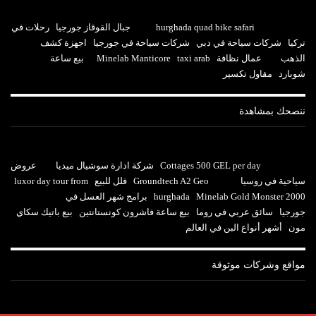
hurghada quad bike safari
جبال القوقاز جورجيا
رحلات في
تركيا
شركات سياحة في دبي
شركات سياحة في جورجيا
اجهزة كشف
الذهب
عمال نظافة
taxi arab
Minelab Manticore
بيع ساعة
شوبارد
مقاول تكسير
ننصحك بمشاهدة
Cottages 500 GEL per day
شركة ادارة سوشيال ميديا
عروض
سياحية في روسيا
Groundtech A2 Geo
فلل للبيع
luxor day tour from
Minelab Gold Monster 2000
hurghada
برامج شهر العسل في
جورجيا
سائق عربي في روما
بيع ساعة فاشرون كونستانتين
بيع باتيك سكاي
مون
أشهر أنواع البن في العالم
مواقع وشركات موثوقة