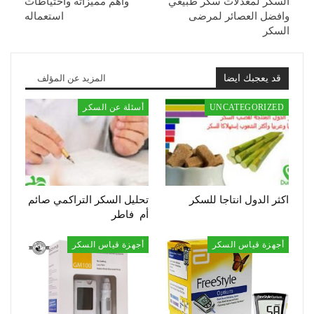
السكر لمعدلات سكر طبيعي
وأهم مميزاته واحتياطات
وافضل العصائر لمرضى
استعماله
السكر
قد يعجبك ايضا
المزيد عن المؤلف
UNCATEGORIZED
أسئلة عن السكر
اكثر الدول انتاجا للسكر
تحليل السكر التراكمي صائم
أم فاطر
أجهزة قياس السكر
أجهزة قياس السكر