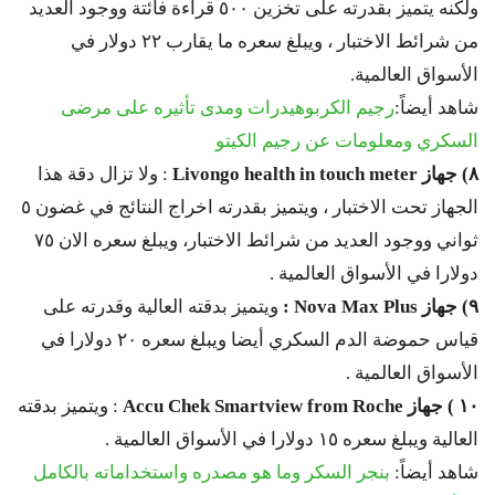
ولكنه يتميز بقدرته على تخزين ٥٠٠ قراءة فائتة ووجود العديد
من شرائط الاختبار ، ويبلغ سعره ما يقارب ٢٢ دولار في
الأسواق العالمية.
شاهد أيضاً:
رجيم الكربوهيدرات ومدى تأثيره على مرضى
السكري ومعلومات عن رجيم الكيتو
٨) جهاز
Livongo health in touch meter
: ولا تزال دقة هذا
الجهاز تحت الاختبار ، ويتميز بقدرته اخراج النتائج في غضون ٥
ثواني ووجود العديد من شرائط الاختبار، ويبلغ سعره الان ٧٥
دولارا في الأسواق العالمية .
٩) جهاز
Nova Max Plus
:
ويتميز بدقته العالية وقدرته على
قياس حموضة الدم السكري أيضا ويبلغ سعره ٢٠ دولارا في
الأسواق العالمية .
١٠ ) جهاز
Accu Chek Smartview from Roche
: ويتميز بدقته
العالية ويبلغ سعره ١٥ دولارا في الأسواق العالمية .
شاهد أيضاً:
بنجر السكر وما هو مصدره واستخداماته بالكامل