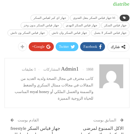
diatribe
h1 جهاز قياس السكر ينقل العدوي
جهاز اي كير لقياس السكر
جهاز قياس السكر
جهاز قياس السكر النهدي
جهاز قياس السكر بدون وخز
جهاز قياس السكر لا يعمل
جهاز قياس السكر وان تاتش
جهاز قياس السكر ون تاتش
Google+
Twitter
Facebook
شارك
Admin1
1868 المشاركات
1 تعليقات
كاتب محترف في مجال الصحة ولديه العديد من
المقالات في مجالات ممثال السكري والضغط
والسمنة والعسل الملكي أو
royal honey
المناسب
للحياة الزوجية المميزة
السابق بوست
القادم بوست
الاكل الممنوع لمرضى
جهاز قياس السكر freestyle