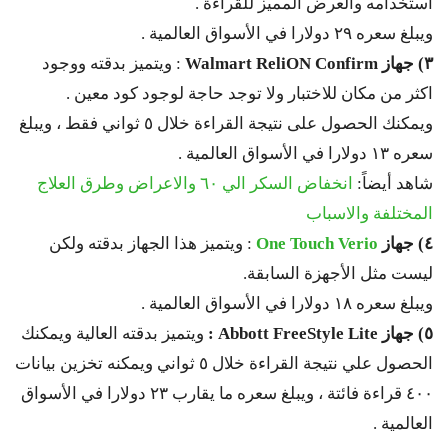
استخدامه والعرض المميز للقراءة .
ويبلغ سعره ٢٩ دولارا في الأسواق العالمية .
٣) جهاز
Walmart ReliON Confirm
: ويتميز بدقته ووجود
اكثر من مكان للاختبار ولا توجد حاجة لوجود كود معين .
ويمكنك الحصول على نتيجة القراءة خلال ٥ ثواني فقط ، ويبلغ
سعره ١٣ دولارا في الأسواق العالمية .
شاهد أيضاً:
انخفاض السكر الي ٦٠ والاعراض وطرق العلاج
المختلفة والاسباب
٤) جهاز
One Touch Verio
: ويتميز هذا الجهاز بدقته ولكن
ليست مثل الأجهزة السابقة.
ويبلغ سعره ١٨ دولارا في الأسواق العالمية .
٥) جهاز
Abbott FreeStyle Lite
:
ويتميز بدقته العالية ويمكنك
الحصول علي نتيجة القراءة خلال ٥ ثواني ويمكنه تخزين بيانات
٤٠٠ قراءة فائتة ، ويبلغ سعره ما يقارب ٢٣ دولارا في الأسواق
العالمية .