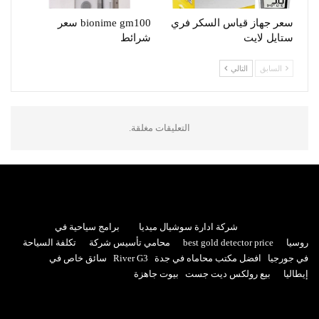
سعر جهاز قياس السكر فري
bionime gm100 سعر
ستايل لايت
شرائط
السابق
التالي
التعليقات مغلقة.
شركة ادارة سوشيال ميديا
برامج سياحية في
روسيا
best gold detector price
محامي تأسيس شركة
تكلفة السياحة
في جورجيا
افضل مكتب محاماه في جدة
River G3
سائق خاص في
إيطاليا
بيع رولكس ديت جست
بيوت جاهزة