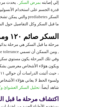
إلي إصابته
بمرض السكر
. يحدث مرض 
قدرة الجسم على استخدام الأنسول
السكر prediabetes 
ما قبل السكر وكل التفاصيل حول السكر 
السكر صائم ١٢٠ ومرحلة ما قبل السكر
مرحلة ما قبل السكر هي مرحلة بدائي
, ومن الممكن أن تسمي impaired glucose tolerance أو اختلال في
وفي تلك المرحلة يكون مستوي سكر ا
ويكون هؤلاء الأشخاص معرضين بشكل
، حيث أثبتت الدراسات أن حوالي ١١٪ ممن هم في مرحلة ما قبل السكر ثم يصابون بالمرض كل عام .
ولسوء الحظ لا يعاني هؤلاء الأشخاص
شاهد أيضاً:
تحليل السكر العشوائ وكي
اكتشاف مرحلة ما قبل السكر betes
يستخدم الأطباء العديد من اختبارات