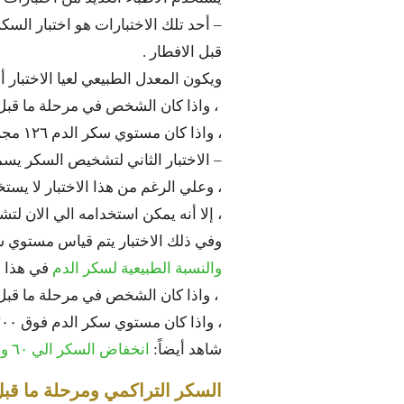
– أحد تلك الاختبارات هو اختبار السك
قبل الافطار .
ويكون المعدل الطبيعي لعيا الاختبار أقل من ١٠٠
، واذا كان الشخص في مرحلة ما قبل السكر يك
، واذا كان مستوي سكر الدم ١٢٦ مجم / دل يعد هذا الشخص مصاب بمرض السكر .
– الاختبار الثاني لتشخيص السكر يسمي glucose tolerance for
، وعلي الرغم من هذا الاختبار لا يست
، إلا أنه يمكن استخدامه الي الان ل
وفي ذلك الاختبار يتم قياس مستوي سكر
والنسبة الطبيعية لسكر الدم
في هذا الاختبار تكون
، واذا كان الشخص في مرحلة ما قبل السكر يك
، واذا كان مستوي سكر الدم فوق ٢٠٠ مجم / دل فإن هذا الشخص مصاب بمرض السكر .
شاهد أيضاً:
انخفاض السكر الي ٦٠ والاعراض وطرق العلاج المختلفة والاسباب
السكر التراكمي ومرحلة ما قب