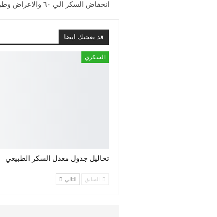
انخفاض السكر الي ٦٠ والاعراض وطرق العلاج المختلفة والاسباب
قد يعجبك ايضا
السكري
تحاليل جدول معدل السكر الطبيعي
السابق
التالي