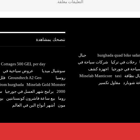
التعليقات مغلقة.
ننصحك بمشاهدة
hurghada quad bike safar
جبال
رحلات في تركيا
شركات سياحة في
Cottages 500 GEL per day
احة في جورجيا
اجهزة كشف
سوشيال ميديا
عروض سياحية في
ل نظافة
taxi
Minelab Manticore
روسيا
Groundtech A2 Geo
فلل 
عة شوبارد
مقاول تكسير
 from hurghada
Minelab Gold Monster
2000
برامج شهر العسل في جورجيا
سا
روما
بيع ساعة فاشرون كونستانتين
بي
مون
أشهر أنواع البن في العالم