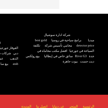
شركة ادارة سوشيال
ميديا
برامج سياحية في روسيا
best gold
i
detector price
محامي تأسيس شركة
تكلفة
القوقاز جورجيا
السياحة في جورجيا
افضل مكتب محاماه في
دبي
شركات سي
جدة
River G3
سائق خاص في إيطاليا
بيع رولكس
الذهب
عما
ديت جست
بيوت جاهزة
arab
بيع سا
الرئيسية
المتجر
عن دنيايا
اتصل بنا
المدونة