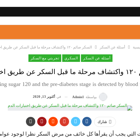
يسية
أسئلة عن السكر
السكر صائم ١٢٠ واكتشاف مرحلة ما قبل السكر عن طريق اختبارات الدم
أسئلة عن السكر
السكري
تجربتي مع السكر
 الدم
ing sugar 120 and the pre-diabetes stage is detected by blood 
في
أكتوبر 13, 2020
بواسطة
Admin1
شارك
م الموضوعات التي يجب أن يقرأها كل خائف من مرض السكر نظرا لوجود عو