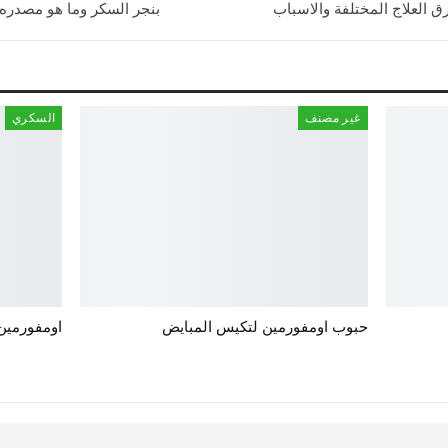
بنجر السكر وما هو مصدره و
غير مصنف
السكري
حبوب اومفورمين لتكيس المبايض
اومفورمين ٥٠٠ للتكيسات كل ما تريدين مع