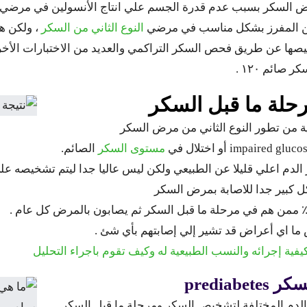
السكر بسبب عدم قدرة الجسم علي انتاج الأنسولين في مرضي الن
ين المفرز بشكل مناسب في مرضي
النوع الثاني من السكر
، ولكن ه
والتي يمكن تشخيصها عن طريق فحص السكر التراكمي والعديد من الاختبارات
صائم ١٢٠ .
ة من تطور النوع الثاني من مرض السكر
مستوى السكر
الصائم.
لدم اعلي قليلا عن الطبيعي ولكن ليس عاليا جدا ليتم تشخيصه ع
 كبير جدا للاصابة بمرض السكر
 ما اي أعراض قد تشير إلي إصابتهم بأي شئ .
فية إجرائه والنسب الطبيعية له وكيف تقوم باجراء التحليل
predia
 الدم المختلفة لتشخيص السكر ومرحلة ما قبل السكر .