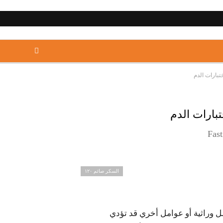
Fast
السكر صائم ١٢٠
امل وراثية أو عوامل أخري قد تؤدي