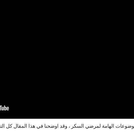
عد السكر صائم ١٢٠ احد الموضوعات الهامة لمرضي السكر ، وقد اوضحنا في هذا الم