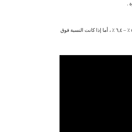
 .
وتكون النسب الطبيعية له ٥,٦ ٪ لو أقل ، واذا كان الشخص في مرحلة ما قبل السكر تكون النسبة بين ٥,٧ ٪ – ٦,٤ ٪ ، أما إذا كانت النسبة فوق