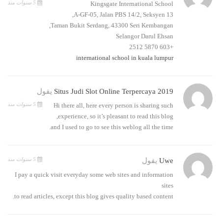
5 سنوات منذ
Kingsgate International School
A-GF-05, Jalan PBS 14/2, Seksyen 13,
Taman Bukit Serdang, 43300 Seri Kembangan,
Selangor Darul Ehsan
+603 5870 2512
international school in kuala lumpur
Situs Judi Slot Online Terpercaya 2019
يقول
5 سنوات منذ
Hi there all, here every person is sharing such
experience, so it’s pleasant to read this blog,
and I used to go to see this weblog all the time.
5 سنوات منذ
Uwe
يقول
I pay a quick visit everyday some web sites and information
sites
to read articles, except this blog gives quality based content.