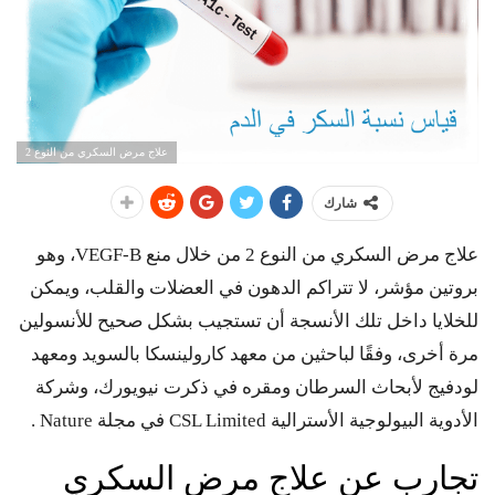
علاج مرض السكري من النوع 2
شارك
علاج مرض السكري من النوع 2 من خلال منع VEGF-B، وهو
بروتين مؤشر، لا تتراكم الدهون في العضلات والقلب، ويمكن
للخلايا داخل تلك الأنسجة أن تستجيب بشكل صحيح للأنسولين
مرة أخرى، وفقًا لباحثين من معهد كارولينسكا بالسويد ومعهد
لودفيج لأبحاث السرطان ومقره في ذكرت نيويورك، وشركة
الأدوية البيولوجية الأسترالية CSL Limited في مجلة Nature .
تجارب عن علاج مرض السكري