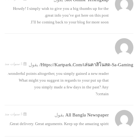
Howdy! I simply wish to give you a big thumbs up for the
great info you’ve got here on this post.
I’ll be coming back to your blog for more soon.
5 سنوات منذ
Https://kartpark.com/เล่นคาสิโนสด-Sa-Gaming/
يقول
wonderful points altogether, you simply gained a new reader.
What might you suggest in regards to your put up that
you simply made a few days in the past? Any
certain?
5 سنوات منذ
All Bangla Newspaper
يقول
Great delivery. Great arguments. Keep up the amazing spirit.