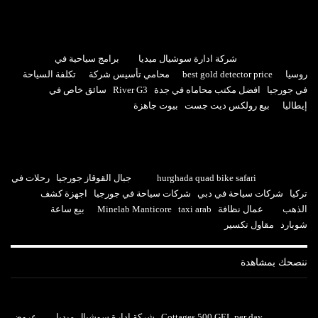
شركة ادارة سوشيال ميديا
برامج سياحية في
روسيا
best gold detector price
محامي تأسيس شركة
تكلفة السياحة
في جورجيا
افضل مكتب محاماه في جدة
River G3
سائق خاص في
إيطاليا
بيع رولكس ديت جست
بيوت جاهزة
hurghada quad bike safari
جبال القوقاز جورجيا
رحلات في
تركيا
شركات سياحة في دبي
شركات سياحة في جورجيا
اجهزة كشف
الذهب
عمال نظافة
taxi arab
Minelab Manticore
بيع ساعة
شوبارد
مقاول تكسير
ننصحك بمشاهدة
Cottages 500 GEL per day
شركة ادارة سوشيال ميديا
عروض