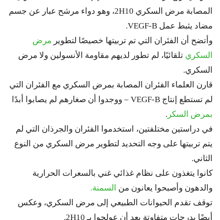
المصابة مرض السكري 2H10، وهو دواء مرشح عبار عن جسم
مضاد يثبط عمل VEGF-B.
وأتضح أن الفئران التي تم تربيتها خصيصًا لتطوير
مرض
السكري
تلقائيًا، لم تطور لديهم مقاومة الأنسولين ولا مرض
السكري.
قارن العلماء الفئران المصابة بمرض السكري مع الفئران التي
لم تستطع إنتاج VEGF-B – ووجدوا أن صغارهم لم يصابوا أبدًا
بمرض السكر
.
في دراستين مختلفتين، استخدموا الفئران والجرذان التي لم
يتم تربيتها على وجه التحديد لتطوير مرض السكري من النوع
الثاني.
كانوا يتغذون على نظام غذائي غني بالسعرات الحرارية
والدهون وأصبحوا يعانون من
السمنة.
توقف تقدم الحيوانات الطبيعي إلى مرض السكري، وعكس
أيضًا بدرجات متفاوتة بعد أن عولجوا بـ 2H10.