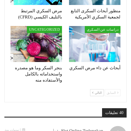
منظور أبحاث السكرى التابع
مرض السكري المرتبط
لجمعية السكري الأمريكية
بالتليف الكيسي (CFRD)
دراسات عن السكري
UNCATEGORIZED
أبحاث عن داء مرض السكري
بنجر السكر وما هو مصدره
واستخداماته بالكامل
والأستفاده منه
السابق
التالي
40 تعليقات
5 سنوات منذ
Slot Online Terlengkap
يقول