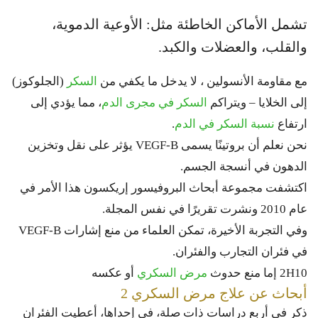
تشمل الأماكن الخاطئة مثل: الأوعية الدموية،
والقلب، والعضلات والكبد.
مع مقاومة الأنسولين ، لا يدخل ما يكفي من
السكر
(الجلوكوز)
إلى الخلايا – ويتراكم
السكر في مجرى الدم
، مما يؤدي إلى
ارتفاع
نسبة السكر في الدم
.
نحن نعلم أن بروتينًا يسمى VEGF-B يؤثر على نقل وتخزين
الدهون في أنسجة الجسم.
اكتشفت مجموعة أبحاث البروفيسور إريكسون هذا الأمر في
عام 2010 ونشرت تقريرًا في نفس المجلة.
وفي التجربة الأخيرة، تمكن العلماء من منع إشارات VEGF-B
في فئران التجارب والفئران.
2H10 إما منع حدوث
مرض السكري
أو عكسه
أبحاث عن علاج مرض السكري 2
ذكر في أربع دراسات ذات صلة، في إحداها، أعطيت الفئران