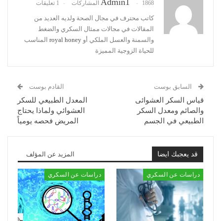
Admin1
1868 المشاركات
1 تعليقات
كاتب محترف في مجال الصحة ولديه العديد من
المقالات في مجالات ممثال السكري والضغط
والسمنة والعسل الملكي أو
royal honey
المناسب
للحياة الزوجية المميزة
السابق بوست
القادم بوست
قياس السكر العشوائى
المعدل الطبيعي للسكر
والصائم ومعدل السكر
العشوائي ولماذا يحتاج
الطبيعي في الجسم
المريض فحصه يومياً
قد يعجبك ايضا
المزيد عن المؤلف
دراسات عن السكري
دراسات عن السكري