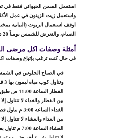
استعمل السمن الحيواني فقط في تحم
واستعمل زيت الزيتون في عمل الأكلات
اوقف استعمال الزيوت (النباتية بمخت
الصيام، والتعرض للشمس يومياً 20 دقيقة، وطلب المساعدة ممن هم أهل لذلك لدعمك في
أمثلة وصفات اكل مرضى ا
في حال كنت ترغب بإتباع وصفات اكل
في الصباح الجلوس في الشمس من 8:30 ص حتى 9:00 ص وممارسة تمارين التنفس أو ا
وتناول كوب مياه ليمون بها 3 فصوص
الفطار الساعة 11:00 ص طبق سلطة مع عدد 4 بيض مسلوق أو مقلى مع بتنجان مشوي أو جبن أو قشطة… .
بين الفطار والغداء لا تتناول إل
الغداء الساعة 3:00 م تناول قطعة لحم مع طبق سلطة وطبق أخر به مكونات طعام صحي منخفضة الكربوهيدرات.
بين الغداء والعشاء
لا تتناول إ
العشاء الساعة 7:00 م تناول بعض المكسرات بجانب كوب حليب دسم أو الزبادي، أو القشطة، أو الجبن.
لا تتناول شيء أخر حتى موعد نومك