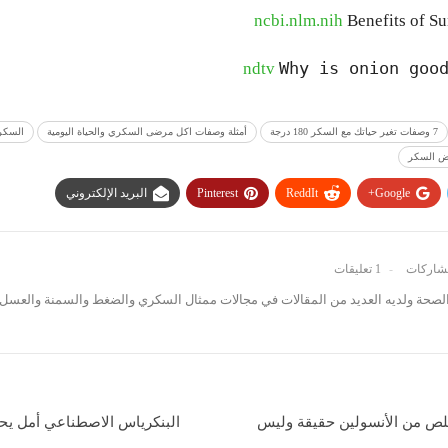
ncbi.nlm.nih
Benefits of Su
Why is onion goo
ndtv
7 وصفات تغير حياتك مع السكر 180 درجة
أمثلة وصفات اكل مرضى السكري والحياة اليومية
السكر 
يض السكر
Google+
ReddIt
Pinterest
البريد الإلكتروني
1 تعليقات
صحة ولديه العديد من المقالات في مجالات ممثال السكري والضغط والسمنة والعسل 
تخلص من الأنسولين حقيقة وليس
البنكرياس الاصطناعي أمل يح