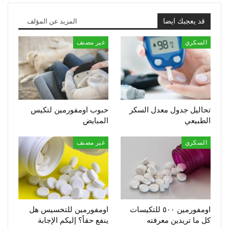
قد يعجبك ايضا
المزيد عن المؤلف
السكري
غير مصنف
تحاليل جدول معدل السكر
حبوب اومفورمين لتكيس
الطبيعي
المبايض
السكري
غير مصنف
اومفورمين ٥٠٠ للتكيسات
اومفورمين للتخسيس هل
كل ما تريدين معرفته
ينفع حقاً؟ إليكم الإجابة