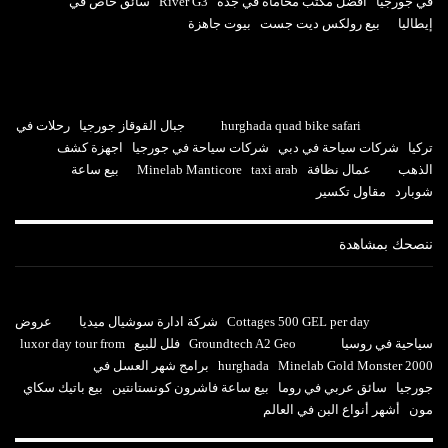
في جورجيا
افضل مكتب محاماه في جدة
River G3
سائق خاص في
إيطاليا
بيع رولكس ديت جست
بيوت جاهزة
hurghada quad bike safari
جبال القوقاز جورجيا
رحلات في
تركيا
شركات سياحة في دبي
شركات سياحة في جورجيا
اجهزة كشف
الذهب
عمال نظافة
taxi arab
Minelab Manticore
بيع ساعة
شوبارد
مقاول تكسير
ننصحك بمشاهدة
Cottages 500 GEL per day
شركة ادارة سوشيال ميديا
عروض
سياحية في روسيا
Groundtech A2 Geo
فلل للبيع
luxor day tour from
Minelab Gold Monster 2000
hurghada
برامج شهر العسل في
جورجيا
سائق عربي في روما
بيع ساعة فاشرون كونستانتين
بيع باتيك سكاي
مون
أشهر أنواع البن في العالم